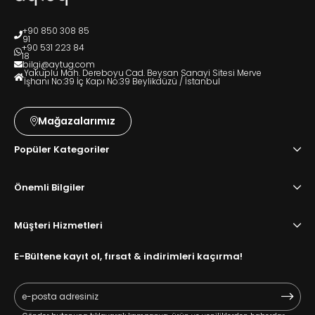
+90 850 308 85
91
+90 531 223 84
18
bilgi@aytug.com
Yakuplu Mah. Dereboyu Cad. Beysan Sanayi Sitesi Merve
İşhanı No:39 İç Kapı No:39 Beylikdüzü / İstanbul
Mağazalarımız
Popüler Kategoriler
Önemli Bilgiler
Müşteri Hizmetleri
E-Bültene kayıt ol, fırsat & indirimleri kaçırma!