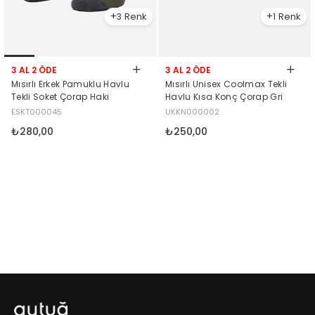
3
1
3 AL 2 ÖDE
3 AL 2 ÖDE
Mısırlı Erkek Pamuklu Havlu
Mısırlı Unisex Coolmax Tekli
Tekli Soket Çorap Haki
Havlu Kısa Konç Çorap Gri
ESKT000045
UKKN000002
₺280,00
₺250,00