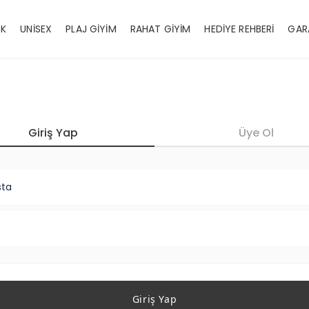
EK
UNİSEX
PLAJ GİYİM
RAHAT GİYİM
HEDİYE REHBERİ
GAR
Giriş Yap
Üye Ol
sta
Giriş Yap