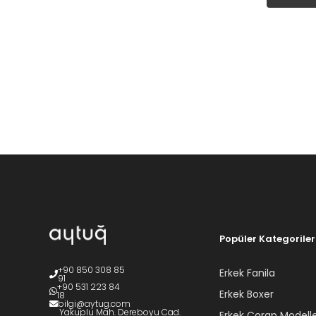
Popüler Kategoriler
+90 850 308 85
Erkek Fanila
91
+90 531 223 84
Erkek Boxer
18
bilgi@aytug.com
Yakuplu Mah. Dereboyu Cad.
Erkek Çorap Modelle