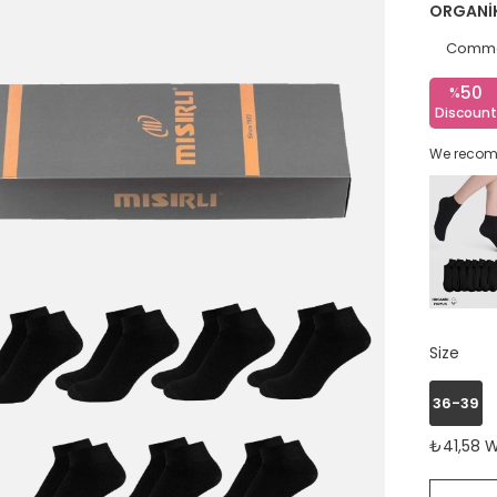
ORGANİK
Comm
50
%
Discoun
We recomm
Size
36-39
₺41,58
W