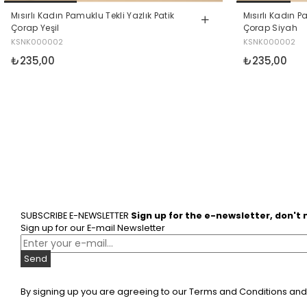
Mısırlı Kadın Pamuklu Tekli Yazlık Patik
Mısırlı Kadın P
Çorap Yeşil
Çorap Siyah
KSNK000002
KSNK000002
₺235,00
₺235,00
SUBSCRIBE E-NEWSLETTER
Sign up for the e-newsletter, don't
Sign up for our E-mail Newsletter
Send
By signing up you are agreeing to our Terms and Conditions and P