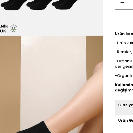
Ürün ko
-Ürün kut
-Renkler,
-Organik 
dengesini
-Organik 
Kullanıl
değişim
Cinsiy
Ürün G