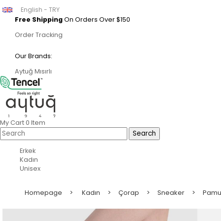
English - TRY
Free Shipping
On Orders Over $150
Order Tracking
Our Brands:
Aytuğ
Mısırlı
My Cart
0
Item
Erkek
Kadın
Unisex
Homepage
Kadın
Çorap
Sneaker
Pamu