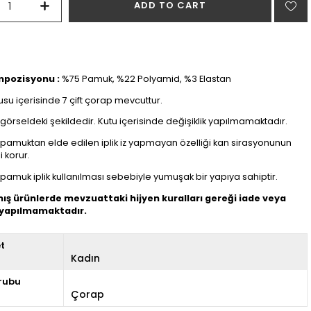
mpozisyonu :
%75 Pamuk, %22 Polyamid, %3 Elastan
usu içerisinde 7 çift çorap mevcuttur.
 görseldeki şekildedir. Kutu içerisinde değişiklik yapılmamaktadır.
pamuktan elde edilen iplik iz yapmayan özelliği kan sirasyonunun
 korur.
pamuk iplik kullanılması sebebiyle yumuşak bir yapıya sahiptir.
mış ürünlerde mevzuattaki hijyen kuralları gereği iade veya
 yapılmamaktadır.
et
Kadın
rubu
Çorap