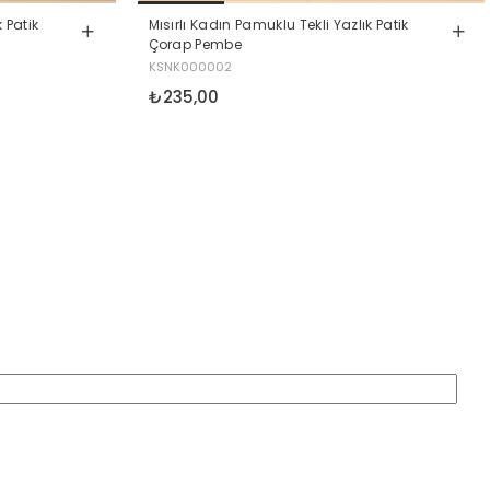
 Patik
Mısırlı Kadın Pamuklu Tekli Yazlık Patik
Çorap Pembe
KSNK000002
₺235,00