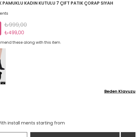
 PAMUKLU KADIN KUTULU 7 ÇIFT PATIK ÇORAP SIYAH
ents
₺999,00
t
₺499,00
end these along with this item.
Beden Klavuzu
ith install ments starting from