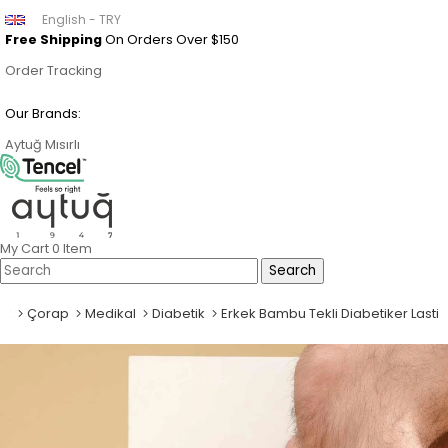
English - TRY
Free Shipping
On Orders Over $150
Order Tracking
Our Brands:
Aytuğ
Mısırlı
My Cart
0
Item
ek
Çorap
Medikal
Diabetik