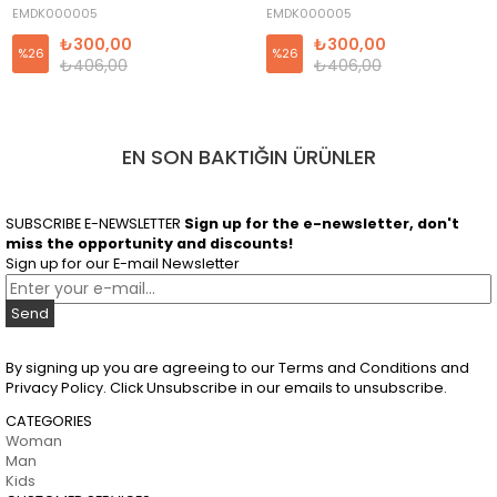
Mavi
EMDK000005
EMDK000005
₺300,00
₺300,00
%26
%26
₺406,00
₺406,00
EN SON BAKTIĞIN ÜRÜNLER
SUBSCRIBE E-NEWSLETTER
Sign up for the e-newsletter, don't
miss the opportunity and discounts!
Sign up for our E-mail Newsletter
Send
By signing up you are agreeing to our Terms and Conditions and
Privacy Policy. Click Unsubscribe in our emails to unsubscribe.
CATEGORIES
Woman
Man
Kids