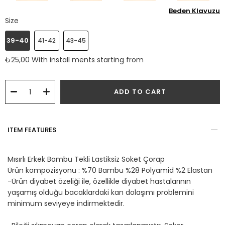
Beden Klavuzu
Size
39-40
41-42
43-45
₺25,00
With install ments starting from
ITEM FEATURES
Mısırlı Erkek Bambu Tekli Lastiksiz Soket Çorap
Ürün kompozisyonu : %70 Bambu %28 Polyamid %2 Elastan
-Ürün diyabet özeliği ile, özellikle diyabet hastalarının
yaşamış olduğu bacaklardaki kan dolaşımı problemini
minimum seviyeye indirmektedir.