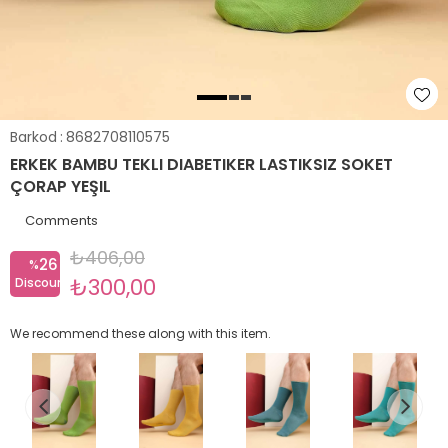
Barkod
:
8682708110575
ERKEK BAMBU TEKLI DIABETIKER LASTIKSIZ SOKET
ÇORAP YEŞIL
Comments
₺406,00
26
%
₺300,00
Discount
We recommend these along with this item.