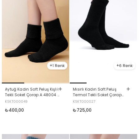
1
6
Aytuğ Kadın Soft Peluş Kışlık
Mısırlı Kadın Soft Peluş
Tekli Soket Çorap A 48004 S
Termal Tekli Soket Çorap
Siyah
Siyah
KSKT000049
KSKT000027
₺400,00
₺725,00