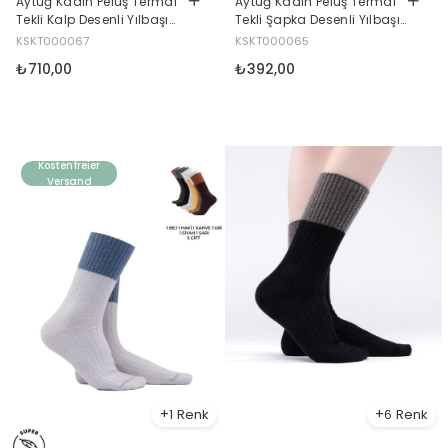
Aytuğ Kadın Peluş Termal
Aytuğ Kadın Peluş Termal
Tekli Kalp Desenli Yılbaşı
Tekli Şapka Desenli Yılbaşı
Temalı Çorap Kalp Desenli
Temalı Çorap Şapka
KSKT000067
KSKT000065
Desenli
₺710,00
₺392,00
Kostenfreier
Versand
1
6