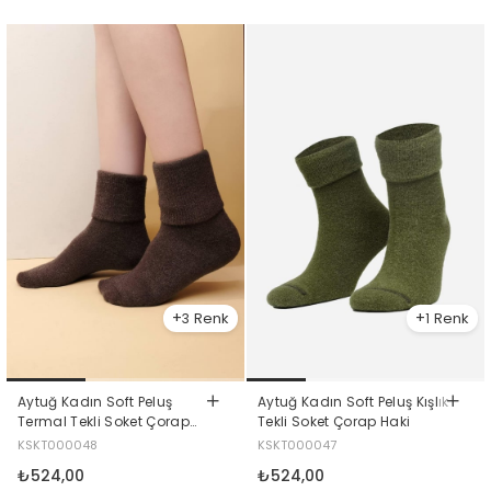
3
1
Aytuğ Kadın Soft Peluş
Aytuğ Kadın Soft Peluş Kışlık
Termal Tekli Soket Çorap
Tekli Soket Çorap Haki
Kahverengi
KSKT000048
KSKT000047
₺524,00
₺524,00