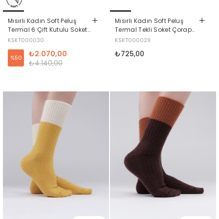
Mısırlı Kadın Soft Peluş
Mısırlı Kadın Soft Peluş
Termal 6 Çift Kutulu Soket
Termal Tekli Soket Çorap
Çorap Çok Renkli
Siyah
KSKT000030
KSKT000029
₺2.070,00
₺725,00
%50
₺4.140,00