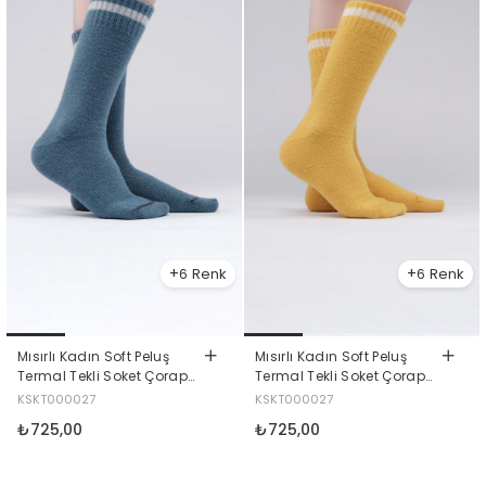
6
6
Mısırlı Kadın Soft Peluş
Mısırlı Kadın Soft Peluş
Termal Tekli Soket Çorap
Termal Tekli Soket Çorap
Petrol Mavisi
Koyu Sarı
KSKT000027
KSKT000027
₺725,00
₺725,00