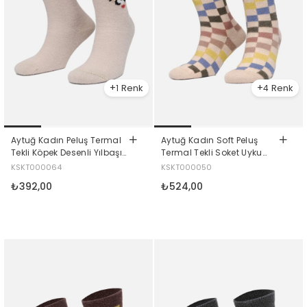
1
4
Aytuğ Kadın Peluş Termal
Aytuğ Kadın Soft Peluş
Tekli Köpek Desenli Yılbaşı
Termal Tekli Soket Uyku
Temalı Çorap Köpek Desenli
Çorabı Sarı
KSKT000064
KSKT000050
₺392,00
₺524,00