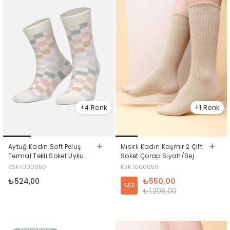
4
1
Aytuğ Kadın Soft Peluş
Mısırlı Kadın Kaşmir 2 Çift
Termal Tekli Soket Uyku
Soket Çorap Siyah/Bej
Çorabı Ekru
KSKT000050
KSKT000059
₺524,00
₺550,00
%58
₺1.298,00