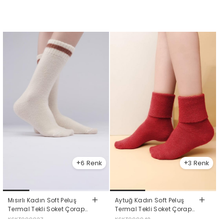
6
3
Mısırlı Kadın Soft Peluş
Aytuğ Kadın Soft Peluş
Termal Tekli Soket Çorap
Termal Tekli Soket Çorap
Ekru
Kırmızı