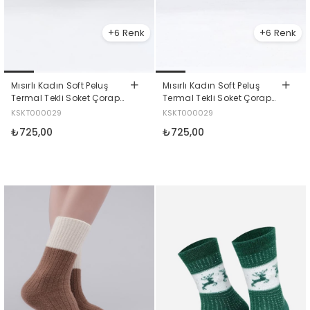
6
6
Mısırlı Kadın Soft Peluş
Mısırlı Kadın Soft Peluş
Termal Tekli Soket Çorap
Termal Tekli Soket Çorap
Haki
Gri
KSKT000029
KSKT000029
₺725,00
₺725,00