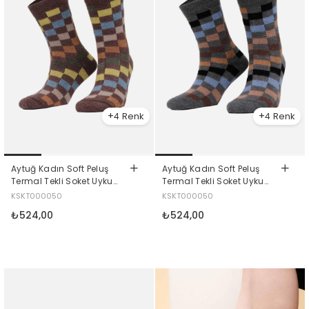
4
4
Aytuğ Kadın Soft Peluş
Aytuğ Kadın Soft Peluş
Termal Tekli Soket Uyku
Termal Tekli Soket Uyku
Çorabı Kahverengi
Çorabı Füme
KSKT000050
KSKT000050
₺524,00
₺524,00