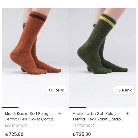
6
6
Mısırlı Kadın Soft Peluş
Mısırlı Kadın Soft Peluş
Termal Tekli Soket Çorap
Termal Tekli Soket Çorap
Kiremit
Haki
KSKT000027
KSKT000027
₺725,00
₺725,00