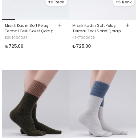
6
6
Mısırlı Kadın Soft Peluş
Mısırlı Kadın Soft Peluş
Termal Tekli Soket Çorap
Termal Tekli Soket Çorap
Sarı
Kahverengi
KSKT000029
KSKT000029
₺725,00
₺725,00