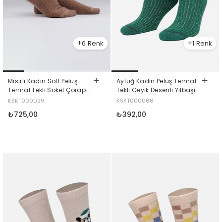
6
1
Mısırlı Kadın Soft Peluş
Aytuğ Kadın Peluş Termal
Termal Tekli Soket Çorap
Tekli Geyik Desenli Yılbaşı
Bej
Temalı Çorap Geyik Desenli
KSKT000029
KSKT000066
₺725,00
₺392,00