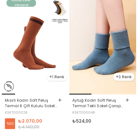
Kostenfreier
Versand
1
3
Mısırlı Kadın Soft Peluş
Aytuğ Kadın Soft Peluş
Termal 6 Çift Kutulu Soket
Termal Tekli Soket Çorap
Çorap Çok Renkli
Petrol Yeşili
KSKT000028
KSKT000048
₺2.070,00
₺524,00
%50
₺4.140,00