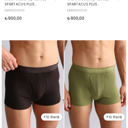
SPARTACUS PLUS
SPARTACUS PLUS
PERFORMANCE Boxer
PERFORMANCE Boxer Koyu
EBXR000010
EBXR000010
Lacivert
Haki
₺900,00
₺900,00
10
10