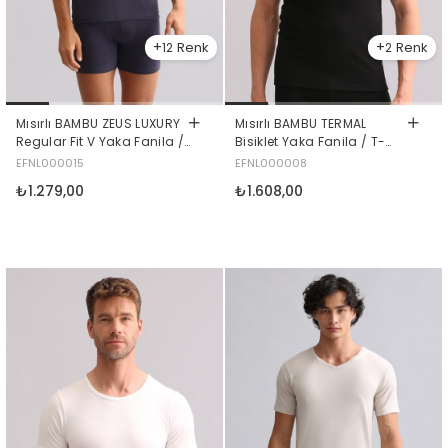
12
2
Mısırlı BAMBU ZEUS LUXURY
Mısırlı BAMBU TERMAL
Regular Fit V Yaka Fanila /
Bisiklet Yaka Fanila / T-
T-Shirt Antrasit
Shirt Siyah
EFNL000015
EFNL000008
₺1.279,00
₺1.608,00