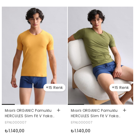
15
15
Mısırlı ORGANIC Pamuklu
Mısırlı ORGANIC Pamuklu
HERCULES Slim Fit V Yaka
HERCULES Slim Fit V Yaka
Fanila / T-Shirt Hardal
Fanila / T-Shirt Haki
EFNL000007
EFNL000007
₺1.140,00
₺1.140,00