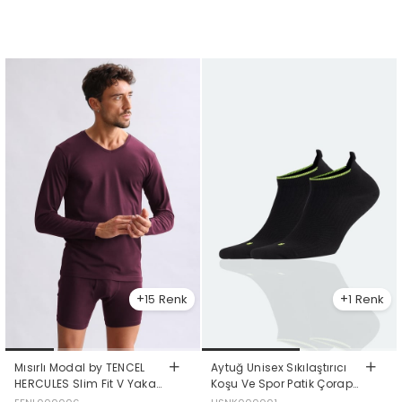
15
1
Mısırlı Modal by TENCEL
Aytuğ Unisex Sıkılaştırıcı
HERCULES Slim Fit V Yaka
Koşu Ve Spor Patik Çorap
Uzun Kollu Fanila / T-Shirt
Siyah