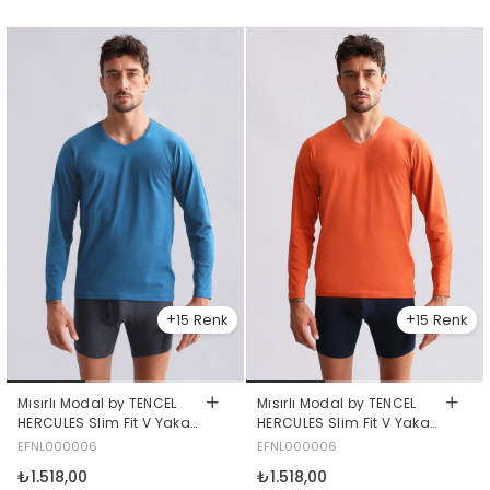
15
15
Mısırlı Modal by TENCEL
Mısırlı Modal by TENCEL
HERCULES Slim Fit V Yaka
HERCULES Slim Fit V Yaka
Uzun Kollu Fanila / T-Shirt
Uzun Kollu Fanila / T-Shirt
EFNL000006
EFNL000006
Petrol Mavisi
Pas Kırmızı
₺1.518,00
₺1.518,00