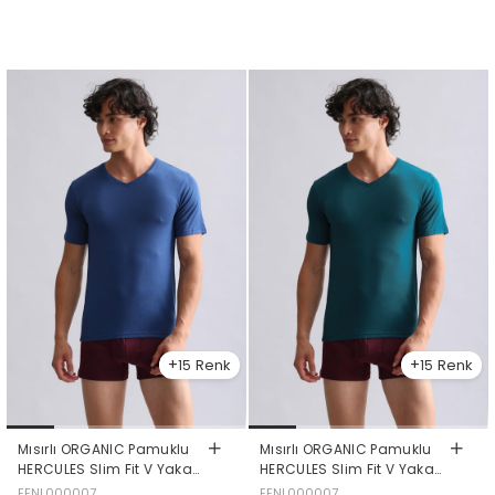
15
15
Mısırlı ORGANIC Pamuklu
Mısırlı ORGANIC Pamuklu
HERCULES Slim Fit V Yaka
HERCULES Slim Fit V Yaka
Fanila / T-Shirt Gece
Fanila / T-Shirt Fit Green
EFNL000007
EFNL000007