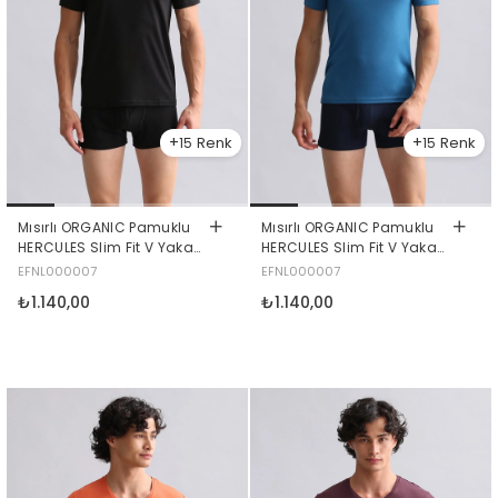
15
15
Mısırlı ORGANIC Pamuklu
Mısırlı ORGANIC Pamuklu
HERCULES Slim Fit V Yaka
HERCULES Slim Fit V Yaka
Fanila / T-Shirt Siyah
Fanila / T-Shirt Petrol
EFNL000007
EFNL000007
₺1.140,00
₺1.140,00