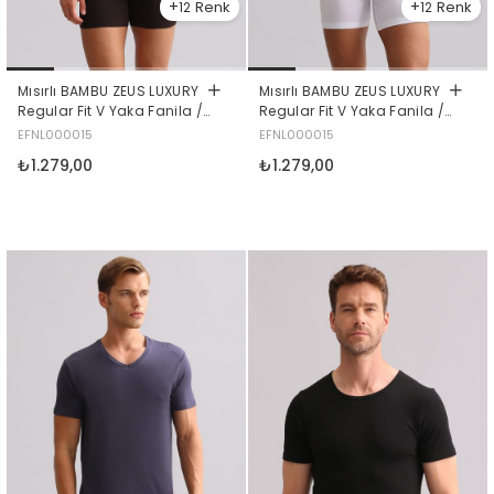
12
12
Mısırlı BAMBU ZEUS LUXURY
Mısırlı BAMBU ZEUS LUXURY
Regular Fit V Yaka Fanila /
Regular Fit V Yaka Fanila /
T-Shirt Gece Mavisi
T-Shirt Beyaz
EFNL000015
EFNL000015
₺1.279,00
₺1.279,00