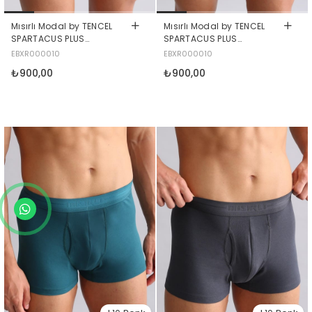
Mısırlı Modal by TENCEL
Mısırlı Modal by TENCEL
SPARTACUS PLUS
SPARTACUS PLUS
PERFORMANCE Boxer
PERFORMANCE Boxer Haki
EBXR000010
EBXR000010
Kahverengi
₺900,00
₺900,00