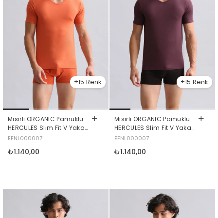
15
15
Mısırlı ORGANIC Pamuklu
Mısırlı ORGANIC Pamuklu
HERCULES Slim Fit V Yaka
HERCULES Slim Fit V Yaka
Fanila / T-Shirt Pas Krmızı
Fanila / T-Shirt Mor
EFNL000007
EFNL000007
₺1.140,00
₺1.140,00