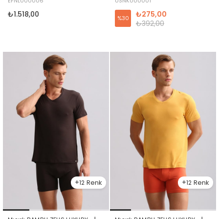
EFNL000006
USNK000001
Mor
₺1.518,00
₺275,00
%30
₺392,00
12
12