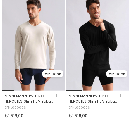
15
15
Mısırlı Modal by TENCEL
Mısırlı Modal by TENCEL
HERCULES Slim Fit V Yaka
HERCULES Slim Fit V Yaka
Uzun Kollu Fanila / T-Shirt
Uzun Kollu Fanila / T-Shirt
EFNL000006
EFNL000006
Toprak Bej
Siyah
₺1.518,00
₺1.518,00