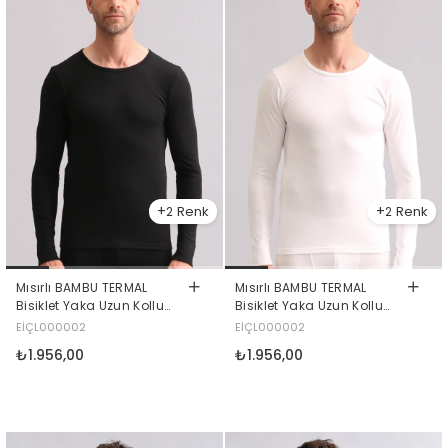
2
2
Mısırlı BAMBU TERMAL
Mısırlı BAMBU TERMAL
Bisiklet Yaka Uzun Kollu
Bisiklet Yaka Uzun Kollu
Fanila / Sweatshirt Siyah
Fanila / Sweatshirt Ekru
EİÇL000002
EİÇL000002
₺1.956,00
₺1.956,00