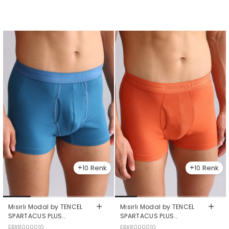
10
10
Mısırlı Modal by TENCEL
Mısırlı Modal by TENCEL
SPARTACUS PLUS
SPARTACUS PLUS
PERFORMANCE Boxer Petrol
PERFORMANCE Boxer Pas
EBXR000010
EBXR000010