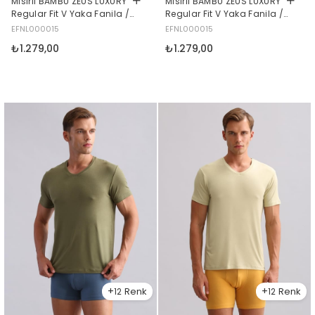
Mısırlı BAMBU ZEUS LUXURY
Mısırlı BAMBU ZEUS LUXURY
Regular Fit V Yaka Fanila /
Regular Fit V Yaka Fanila /
T-Shirt Kahverengi
T-Shirt Hardal
EFNL000015
EFNL000015
₺1.279,00
₺1.279,00
12
12