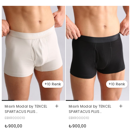
10
10
Mısırlı Modal by TENCEL
Mısırlı Modal by TENCEL
SPARTACUS PLUS
SPARTACUS PLUS
PERFORMANCE Boxer Toprak
PERFORMANCE Boxer Siyah
EBXR000010
EBXR000010
Bej
₺900,00
₺900,00