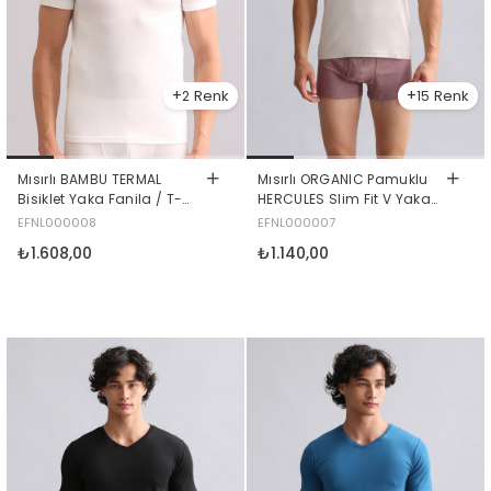
2
15
Mısırlı BAMBU TERMAL
Mısırlı ORGANIC Pamuklu
Bisiklet Yaka Fanila / T-
HERCULES Slim Fit V Yaka
Shirt Ekru
Fanila / T-Shirt Toprak Bej
EFNL000008
EFNL000007
₺1.608,00
₺1.140,00