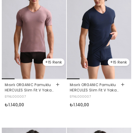
15
15
Mısırlı ORGANIC Pamuklu
Mısırlı ORGANIC Pamuklu
HERCULES Slim Fit V Yaka
HERCULES Slim Fit V Yaka
Fanila / T-Shirt Lavender
Fanila / T-Shirt Lacivert
EFNL000007
EFNL000007
₺1.140,00
₺1.140,00