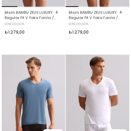
Mısırlı BAMBU ZEUS LUXURY
Mısırlı BAMBU ZEUS LUXURY
Regular Fit V Yaka Fanila /
Regular Fit V Yaka Fanila /
T-Shirt Haki Zeytin
T-Shirt Haki Ada
EFNL000015
EFNL000015
₺1.279,00
₺1.279,00