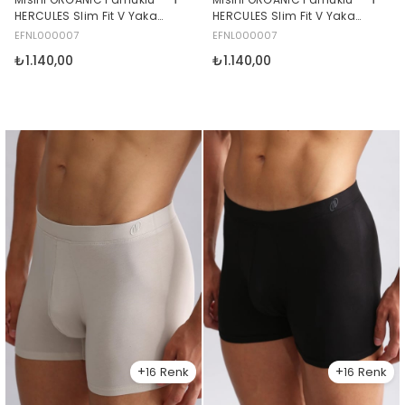
HERCULES Slim Fit V Yaka
HERCULES Slim Fit V Yaka
Fanila / T-Shirt Beyaz
Fanila / T-Shirt Antrasit
EFNL000007
EFNL000007
₺1.140,00
₺1.140,00
16
16