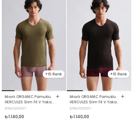
15
15
Mısırlı ORGANIC Pamuklu
Mısırlı ORGANIC Pamuklu
HERCULES Slim Fit V Yaka
HERCULES Slim Fit V Yaka
Fanila / T-Shirt Koyu Haki
Fanila / T-Shirt Kahverengi
EFNL000007
EFNL000007
₺1.140,00
₺1.140,00