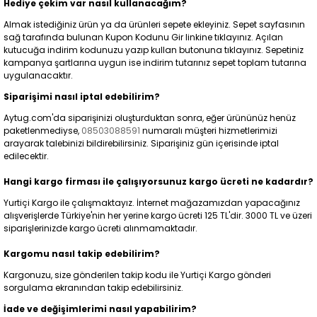
Hediye çekim var nasıl kullanacağım?
Almak istediğiniz ürün ya da ürünleri sepete ekleyiniz. Sepet sayfasının
sağ tarafında bulunan Kupon Kodunu Gir linkine tıklayınız. Açılan
kutucuğa indirim kodunuzu yazıp kullan butonuna tıklayınız. Sepetiniz
kampanya şartlarına uygun ise indirim tutarınız sepet toplam tutarına
uygulanacaktır.
Siparişimi nasıl iptal edebilirim?
Aytug.com'da siparişinizi oluşturduktan sonra, eğer ürününüz henüz
paketlenmediyse,
08503088591
numaralı müşteri hizmetlerimizi
arayarak talebinizi bildirebilirsiniz. Siparişiniz gün içerisinde iptal
edilecektir.
Hangi kargo firması ile çalışıyorsunuz kargo ücreti ne kadardır?
Yurtiçi Kargo ile çalışmaktayız. İnternet mağazamızdan yapacağınız
alışverişlerde Türkiye'nin her yerine kargo ücreti 125 TL'dir. 3000 TL ve üzeri
siparişlerinizde kargo ücreti alınmamaktadır.
Kargomu nasıl takip edebilirim?
Kargonuzu, size gönderilen takip kodu ile Yurtiçi Kargo gönderi
sorgulama ekranından takip edebilirsiniz.
İade ve değişimlerimi nasıl yapabilirim?