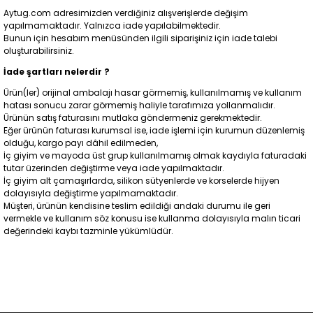
Aytug.com adresimizden verdiğiniz alışverişlerde değişim
yapılmamaktadır. Yalnızca iade yapılabilmektedir.
Bunun için hesabım menüsünden ilgili siparişiniz için iade talebi
oluşturabilirsiniz.
İade şartları nelerdir ?
Ürün(ler) orijinal ambalajı hasar görmemiş, kullanılmamış ve kullanım
hatası sonucu zarar görmemiş haliyle tarafımıza yollanmalıdır.
Ürünün satış faturasını mutlaka göndermeniz gerekmektedir.
Eğer ürünün faturası kurumsal ise, iade işlemi için kurumun düzenlemiş
olduğu, kargo payı dâhil edilmeden,
İç giyim ve mayoda üst grup kullanılmamış olmak kaydıyla faturadaki
tutar üzerinden değiştirme veya iade yapılmaktadır.
İç giyim alt çamaşırlarda, silikon sütyenlerde ve korselerde hijyen
dolayısıyla değiştirme yapılmamaktadır.
Müşteri, ürünün kendisine teslim edildiği andaki durumu ile geri
vermekle ve kullanım söz konusu ise kullanma dolayısıyla malın ticari
değerindeki kaybı tazminle yükümlüdür.