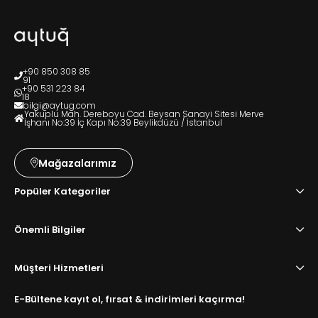
+90 850 308 85
91
+90 531 223 84
18
bilgi@aytug.com
Yakuplu Mah. Dereboyu Cad. Beysan Sanayi Sitesi Merve
İşhanı No:39 İç Kapı No:39 Beylikdüzü / İstanbul
Mağazalarımız
Popüler Kategoriler
Önemli Bilgiler
Müşteri Hizmetleri
E-Bültene kayıt ol, fırsat & indirimleri kaçırma!