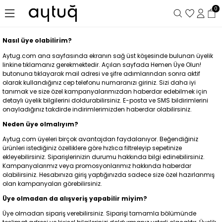
0
Nasıl üye olabilirim?
Aytug.com ana sayfasında ekranın sağ üst köşesinde bulunan üyelik
linkine tıklamanız gerekmektedir. Açılan sayfada Hemen Üye Olun!
butonuna tıklayarak mail adresi ve şifre adımlarından sonra aktif
olarak kullandığınız cep telefonu numaranızı giriniz. Sizi daha iyi
tanımak ve size özel kampanyalarımızdan haberdar edebilmek için
detaylı üyelik bilgilerini doldurabilirsiniz. E-posta ve SMS bildirimlerini
onayladığınız takdirde indirimlerimizden haberdar olabilirsiniz.
Neden üye olmalıyım?
Aytug.com üyeleri birçok avantajdan faydalanıyor. Beğendiğiniz
ürünleri istediğiniz özelliklere göre hızlıca filtreleyip sepetinize
ekleyebilirsiniz. Siparişlerinizin durumu hakkında bilgi edinebilirsiniz.
Kampanyalarımız veya promosyonlarımız hakkında haberdar
olabilirsiniz. Hesabınıza giriş yaptığınızda sadece size özel hazırlanmış
olan kampanyaları görebilirsiniz.
Üye olmadan da alışveriş yapabilir miyim?
Üye olmadan sipariş verebilirsiniz. Siparişi tamamla bölümünde