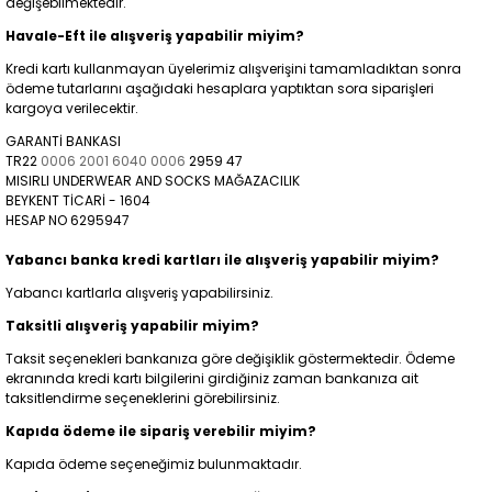
değişebilmektedir.
Havale-Eft ile alışveriş yapabilir miyim?
Kredi kartı kullanmayan üyelerimiz alışverişini tamamladıktan sonra
ödeme tutarlarını aşağıdaki hesaplara yaptıktan sora siparişleri
kargoya verilecektir.
GARANTİ BANKASI
TR22
0006 2001 6040 0006
2959 47
MISIRLI UNDERWEAR AND SOCKS MAĞAZACILIK
BEYKENT TİCARİ - 1604
HESAP NO 6295947
Yabancı banka kredi kartları ile alışveriş yapabilir miyim?
Yabancı kartlarla alışveriş yapabilirsiniz.
Taksitli alışveriş yapabilir miyim?
Taksit seçenekleri bankanıza göre değişiklik göstermektedir. Ödeme
ekranında kredi kartı bilgilerini girdiğiniz zaman bankanıza ait
taksitlendirme seçeneklerini görebilirsiniz.
Kapıda ödeme ile sipariş verebilir miyim?
Kapıda ödeme seçeneğimiz bulunmaktadır.