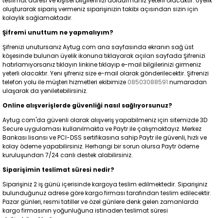
teslimat adresi ve kişisel bilgilerinizi doldurmanız yeterli olacaktır. Üyelik
oluşturarak sipariş vermeniz siparişinizin takibi açısından sizin için
kolaylık sağlamaktadır.
Şifremi unuttum ne yapmalıyım?
Şifrenizi unutursanız Aytug.com ana sayfasında ekranın sağ üst
köşesinde bulunan üyelik ikonuna tıklayarak açılan sayfada Şifrenizi
hatırlamıyorsanız tıklayın linkine tıklayıp e-mail bilgilerinizi girmeniz
yeterli olacaktır. Yeni şifreniz size e-mail olarak gönderilecektir. Şifrenizi
telefon yolu ile müşteri hizmetleri ekibimize
08503088591
numaradan
ulaşarak da yeniletebilirsiniz.
Online alışverişlerde güvenliği nasıl sağlıyorsunuz?
Aytug.com'da güvenli olarak alışveriş yapabilmeniz için sitemizde 3D
Secure uygulaması kullanılmakta ve Paytr ile çalışmaktayız. Merkez
Bankası lisansı ve PCI-DSS sertifikasına sahip Paytr ile güvenli, hızlı ve
kolay ödeme yapabilirsiniz. Herhangi bir sorun olursa Paytr ödeme
kuruluşundan 7/24 canlı destek alabilirsiniz.
Siparişimin teslimat süresi nedir?
Siparişiniz 2 iş günü içerisinde kargoya teslim edilmektedir. Siparişiniz
bulunduğunuz adrese göre kargo firması tarafından teslim edilecektir.
Pazar günleri, resmi tatiller ve özel günlere denk gelen zamanlarda
kargo firmasının yoğunluğuna istinaden teslimat süresi